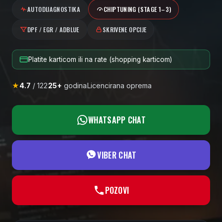
AUTODIJAGNOSTIKA
CHIPTUNING (STAGE 1–3)
DPF / EGR / ADBLUE
SKRIVENE OPCIJE
Platite karticom ili na rate (shopping karticom)
★
4.7
/
122
25+
godina
Licencirana oprema
WHATSAPP CHAT
VIBER CHAT
POZOVI