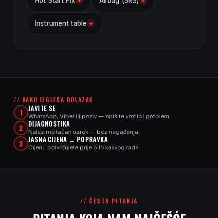
+
+
Hot Start Fix
Airbag (SRS)
+
Instrument table
K
o
// KAKO IZGLEDA DOLAZAK
JAVITE SE
1
m
WhatsApp, Viber ili poziv — opišite vozilo i problem
DIJAGNOSTIKA
2
Nalazimo tačan uzrok — bez nagađanja
p
JASNA CIJENA → POPRAVKA
3
Cijenu potvrđujete prije bilo kakvog rada
l
e
k
// ČESTA PITANJA
s