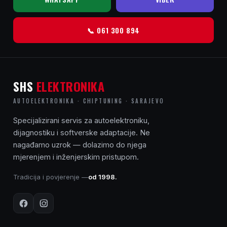
k
v
📞 061 300 894
a
r
o
v
SHS
ELEKTRONIKA
i
AUTOELEKTRONIKA · CHIPTUNING · SARAJEVO
k
Specijalizirani servis za autoelektroniku,
o
dijagnostiku i softverske adaptacije. Ne
j
nagađamo uzrok — dolazimo do njega
i
mjerenjem i inženjerskim pristupom.
„
Tradicija i povjerenje —
od 1998.
d
o
đ