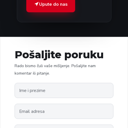
Upute do nas
a
m
p
i
c
e
Pošaljite poruku
(
Rado bismo čuli vaše mišljenje. Pošaljite nam
C
komentar ili pitanje.
h
e
c
k
E
n