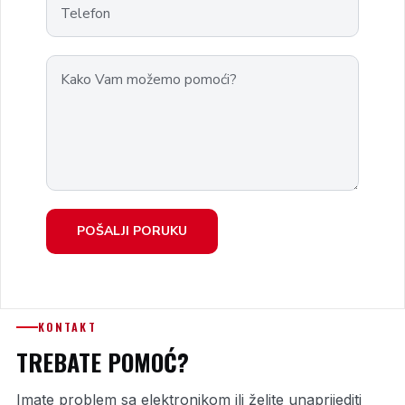
g
i
n
e
,
A
B
S
,
POŠALJI PORUKU
E
S
P
,
KONTAKT
A
TREBATE POMOĆ?
i
Imate problem sa elektronikom ili želite unaprijediti