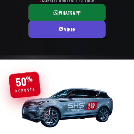
KLIKNITE WHATSAPP ILI VIBER
↓
WHATSAPP
VIBER
50
%
POPUSTA