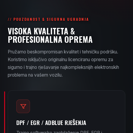
// POUZDANOST & SIGURNA UGRADNJA
VISOKA KVALITETA &
PROFESIONALNA OPREMA
Pružamo beskompromisan kvalitet i tehničku podršku.
Koristimo isključivo originalnu licenciranu opremu za
sigurno i trajno rješavanje najkompleksnijih elektronskih
problema na vašem vozilu.
DPF / EGR / ADBLUE RJEŠENJA
Trajno softversko zaobilaženje DPF, EGR i