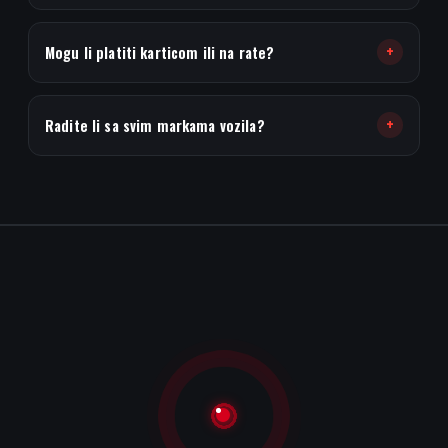
o
s
+
Mogu li platiti karticom ili na rate?
t
i
+
Radite li sa svim markama vozila?
k
a
S
i
m
p
t
o
m
i