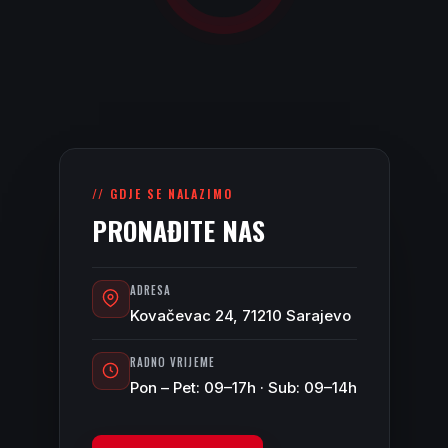
k
v
a
r
a
:
// GDJE SE NALAZIMO
U
PRONAĐITE NAS
p
a
ADRESA
l
Kovačevac 24, 71210 Sarajevo
j
e
RADNO VRIJEME
n
Pon – Pet: 09–17h · Sub: 09–14h
e
l