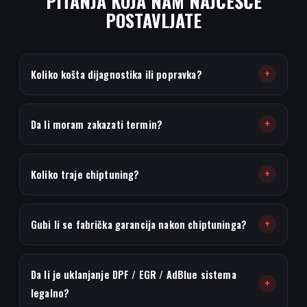
PITANJA KOJA NAM NAJČEŠĆE
n
POSTAVLJATE
a
a
+
Koliko košta dijagnostika ili popravka?
u
t
+
Da li moram zakazati termin?
o
d
+
Koliko traje chiptuning?
i
j
+
Gubi li se fabrička garancija nakon chiptuninga?
a
g
Da li je uklanjanje DPF / EGR / AdBlue sistema
n
+
legalno?