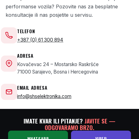
r
performanse vozila? Pozovite nas za besplatne
b
konsultacije ili nas posjetite u servisu.
a
g
TELEFON
)
+387 (0) 61 300 894
,
ADRESA
p
Kovačevac 24 – Mostarsko Raskršće
o
71000 Sarajevo, Bosna i Hercegovina
v
r
EMAIL ADRESA
e
info@shselektronika.com
m
e
IMATE KVAR ILI PITANJE?
JAVITE SE —
n
ODGOVARAMO BRZO.
i
WHATSAPP
VIBER