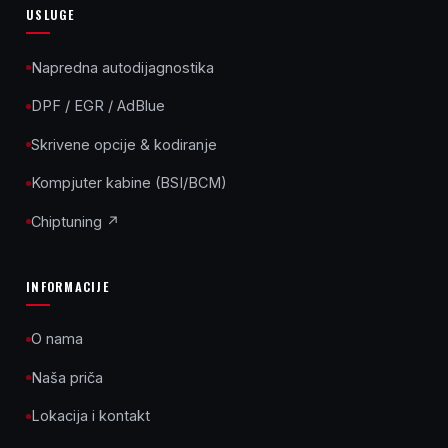
u
USLUGE
i
p
Napredna autodijagnostika
r
DPF / EGR / AdBlue
o
Skrivene opcije & kodiranje
đ
Kompjuter kabine (BSI/BCM)
u
"
Chiptuning ↗
,
v
INFORMACIJE
o
z
O nama
i
Naša priča
l
Lokacija i kontakt
o