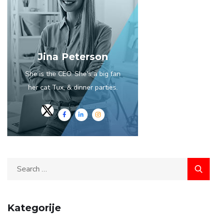
Jina Peterson
She is the CEO. She's a big fan
her cat Tux, & dinner parties.
Kategorije